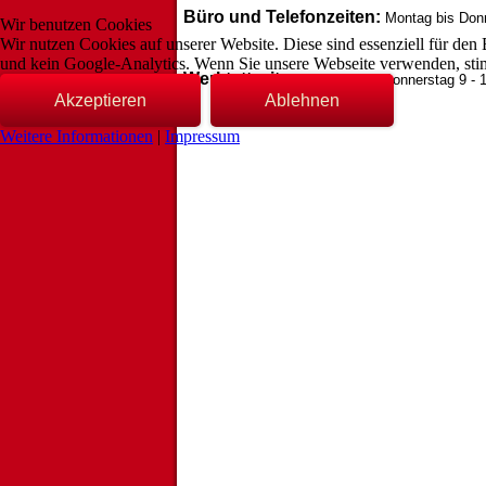
Büro und Telefonzeiten:
Montag bis Donn
Wir benutzen Cookies
Wir nutzen Cookies auf unserer Website. Diese sind essenziell für den
und kein Google-Analytics. Wenn Sie unsere Webseite verwenden, stim
Werktattzeiten
:
Montag bis Donnerstag 9 - 1
Akzeptieren
Ablehnen
Weitere Informationen
|
Impressum
Termine außerhalb der