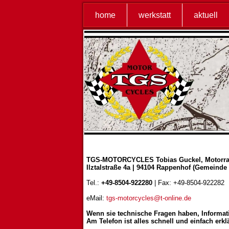
home
werkstatt
aktuell
TGS-MOTORCYCLES Tobias Guckel, Motorrad
Ilztalstraße 4a | 94104 Rappenhof (Gemeinde
Tel.:
+49-8504-922280
| Fax: +49-8504-922282
eMail:
tgs-motorcycles@t-online.de
Wenn sie technische Fragen haben, Informat
Am Telefon ist alles schnell und einfach erklä