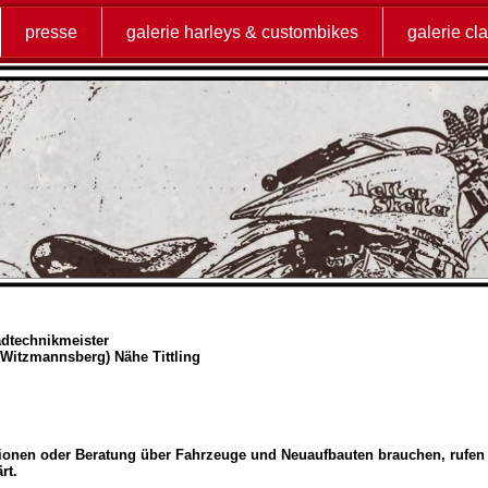
presse
galerie harleys & custombikes
galerie cl
technikmeister
 Witzmannsberg) Nähe Tittling
ionen oder Beratung über Fahrzeuge und Neuaufbauten brauchen, rufen s
rt.