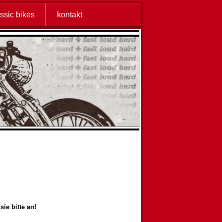
assic bikes
kontakt
ie bitte an!