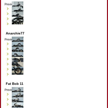
Previous
Next
Anarchie77
Previous
Next
Fat Bob 11
Previous
Next