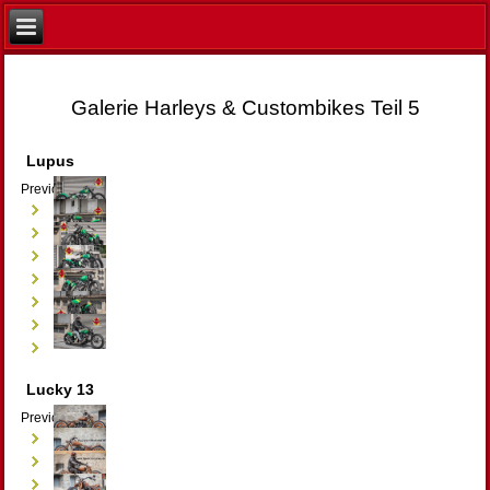
Galerie Harleys & Custombikes Teil 5
Lupus
Previous
Next
Lucky 13
Previous
Next