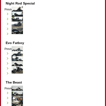
Night Rod Special
Previous
Next
Evo Fatboy
Previous
Next
The Beast
Previous
Next