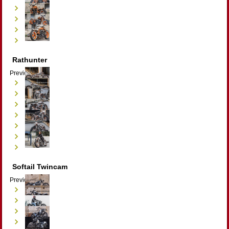
Rathunter
Previous
Next
Softail Twincam
Previous
Next