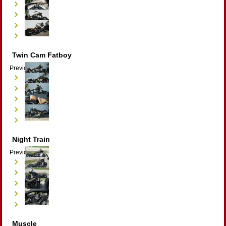
Twin Cam Fatboy
Previous
Next
Night Train
Previous
Next
Muscle